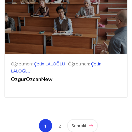
Öğretmen:
Çetin LALOĞLU
Öğretmen:
Çetin
LALOĞLU
OzgurOzcanNew
(mevcut)
Sonraki
1
2