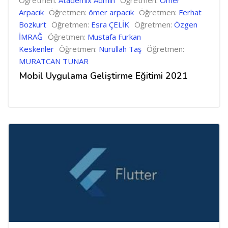
Öğretmen:
Atademix Admin
Öğretmen:
Ömer
Arpacık
Öğretmen:
ömer arpacık
Öğretmen:
Ferhat
Bozkurt
Öğretmen:
Esra ÇELİK
Öğretmen:
Özgen
İMRAĞ
Öğretmen:
Mustafa Furkan
Keskenler
Öğretmen:
Nurullah Taş
Öğretmen:
MURATCAN TUNAR
Mobil Uygulama Geliştirme Eğitimi 2021