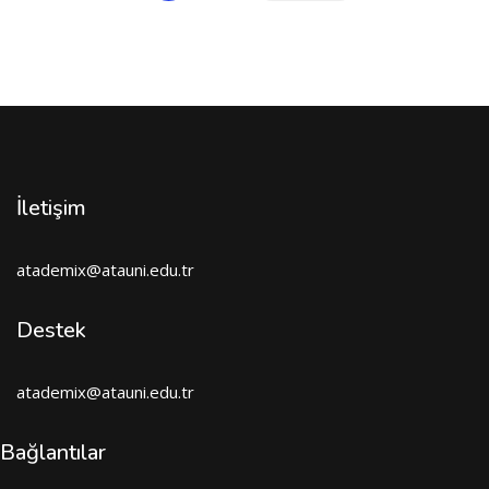
İletişim
atademix@atauni.edu.tr
Destek
atademix@atauni.edu.tr
Bağlantılar